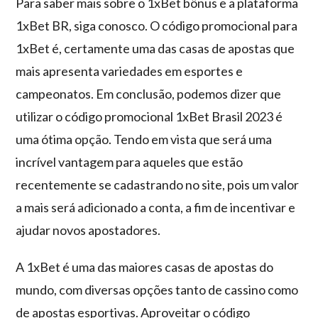
Para saber mais sobre o 1xBet bônus e a plataforma
1xBet BR, siga conosco. O código promocional para
1xBet é, certamente uma das casas de apostas que
mais apresenta variedades em esportes e
campeonatos. Em conclusão, podemos dizer que
utilizar o código promocional 1xBet Brasil 2023 é
uma ótima opção. Tendo em vista que será uma
incrível vantagem para aqueles que estão
recentemente se cadastrando no site, pois um valor
a mais será adicionado a conta, a fim de incentivar e
ajudar novos apostadores.
A 1xBet é uma das maiores casas de apostas do
mundo, com diversas opções tanto de cassino como
de apostas esportivas. Aproveitar o código