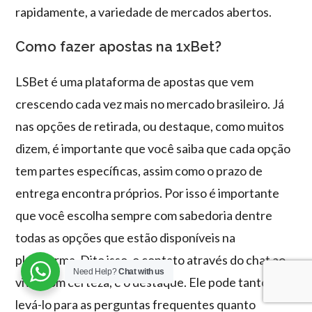
rapidamente, a variedade de mercados abertos.
Como fazer apostas na 1xBet?
LSBet é uma plataforma de apostas que vem
crescendo cada vez mais no mercado brasileiro. Já
nas opções de retirada, ou destaque, como muitos
dizem, é importante que você saiba que cada opção
tem partes específicas, assim como o prazo de
entrega encontra próprios. Por isso é importante
que você escolha sempre com sabedoria dentre
todas as opções que estão disponíveis na
plataforma. Dito isso, o contato através do chat ao
Need Help?
Chat with us
vivo, com certeza, é o destaque. Ele pode tanto
levá-lo para as perguntas frequentes quanto