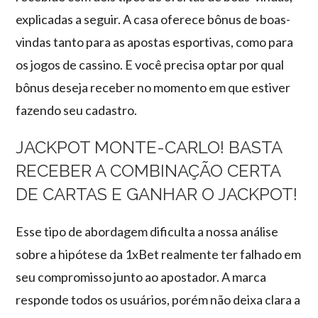
explicadas a seguir. A casa oferece bônus de boas-
vindas tanto para as apostas esportivas, como para
os jogos de cassino. E você precisa optar por qual
bônus deseja receber no momento em que estiver
fazendo seu cadastro.
JACKPOT MONTE-CARLO! BASTA
RECEBER A COMBINAÇÃO CERTA
DE CARTAS E GANHAR O JACKPOT!
Esse tipo de abordagem dificulta a nossa análise
sobre a hipótese da 1xBet realmente ter falhado em
seu compromisso junto ao apostador. A marca
responde todos os usuários, porém não deixa clara a