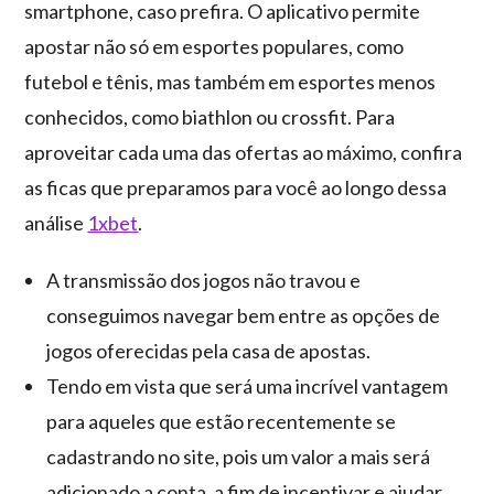
smartphone, caso prefira. O aplicativo permite
apostar não só em esportes populares, como
futebol e tênis, mas também em esportes menos
conhecidos, como biathlon ou crossfit. Para
aproveitar cada uma das ofertas ao máximo, confira
as ficas que preparamos para você ao longo dessa
análise
1xbet
.
A transmissão dos jogos não travou e
conseguimos navegar bem entre as opções de
jogos oferecidas pela casa de apostas.
Tendo em vista que será uma incrível vantagem
para aqueles que estão recentemente se
cadastrando no site, pois um valor a mais será
adicionado a conta, a fim de incentivar e ajudar