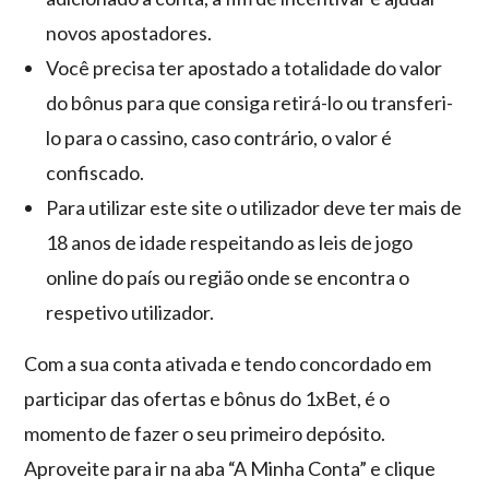
novos apostadores.
Você precisa ter apostado a totalidade do valor
do bônus para que consiga retirá-lo ou transferi-
lo para o cassino, caso contrário, o valor é
confiscado.
Para utilizar este site o utilizador deve ter mais de
18 anos de idade respeitando as leis de jogo
online do país ou região onde se encontra o
respetivo utilizador.
Com a sua conta ativada e tendo concordado em
participar das ofertas e bônus do 1xBet, é o
momento de fazer o seu primeiro depósito.
Aproveite para ir na aba “A Minha Conta” e clique