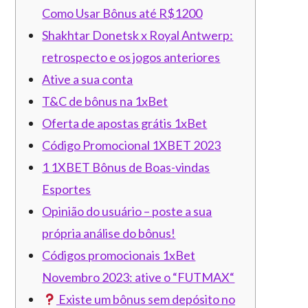
Como Usar Bônus até R$1200
Shakhtar Donetsk x Royal Antwerp:
retrospecto e os jogos anteriores
Ative a sua conta
T&C de bônus na 1xBet
Oferta de apostas grátis 1xBet
Código Promocional 1XBET 2023
1 1XBET Bônus de Boas-vindas
Esportes
Opinião do usuário – poste a sua
própria análise do bônus!
Códigos promocionais 1xBet
Novembro 2023: ative o “FUTMAX“
Existe um bônus sem depósito no