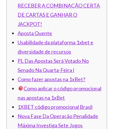
RECEBER A COMBINAÇÃO CERTA
DE CARTAS E GANHAR O
JACKPOT!
Aposta Quente
Usabilidade da plataforma 1xbet e
diversidade de recursos
PL Das Apostas Será Votado No
Senado Na Quarta-Feira (
Como fazer apostas na 1xBet?
Como aplicar o código promocional
nas apostas na 1xBet
1XBET código promocional Brasil
Nova Fase Da Operação Penalidade
Máxima Investiga Sete Jogos