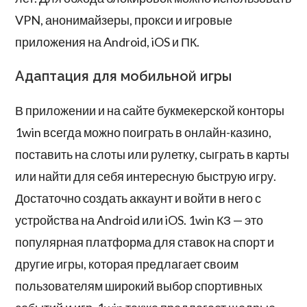
VPN, анонимайзеры, прокси и игровые
приложения на Android, iOS и ПК.
Адаптация для мобильной игры
В приложении и на сайте букмекерской конторы
1win всегда можно поиграть в онлайн-казино,
поставить на слоты или рулетку, сыграть в карты
или найти для себя интересную быструю игру.
Достаточно создать аккаунт и войти в него с
устройства на Android или iOS. 1win КЗ — это
популярная платформа для ставок на спорт и
другие игры, которая предлагает своим
пользователям широкий выбор спортивных