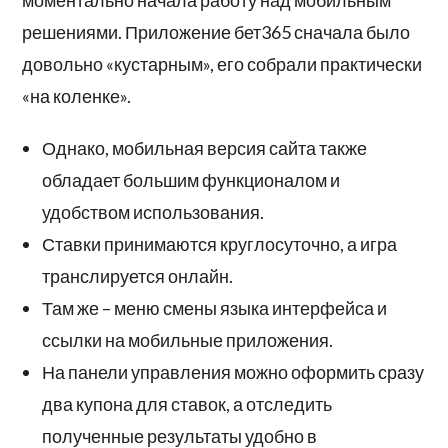
моментально начала работу над мобильным
решениями. Приложение бет365 сначала было
довольно «кустарным», его собрали практически
«на коленке».
Однако, мобильная версия сайта также
обладает большим функционалом и
удобством использования.
Ставки принимаются круглосуточно, а игра
транслируется онлайн.
Там же – меню смены языка интерфейса и
ссылки на мобильные приложения.
На панели управления можно оформить сразу
два купона для ставок, а отследить
полученные результаты удобно в