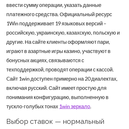
ввести сумму операции, указать данные
платежного средства. Официальный ресурс
1Win поддерживает 19 языковых версий –
российскую, украинскую, казахскую, польскую и
другие. На сайте клиенты оформляют пари,
играют в азартные игры казино, участвуют в
бонусных акциях, связываются с
техподдержкой, проводят операции с кассой.
Cайт 1win доступен примерно на 20 диалектах,
включая русский. Сайт имеет простую для
понимания конфигурацию, выполненную в
тускло-голубых тонах
1win зеркало
.
Выбор ставок — нормальный