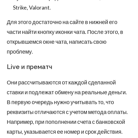
Strike, Valorant.
Для этого достаточно на сайте в нижней его
части найти кнопку иконки чата. После этого, в
открывшемся окне чата, написать свою
проблему.
Live и прематч
Они рассчитываются от каждой сделанной
ставки и подлежат обмену на реальные деньги.
В первую очередь нужно учитывать то, что
реквизиты отличаются с учетом метода оплаты.
Например, при пополнении счета с банковской
карты, указывается ее номер и срок действия.