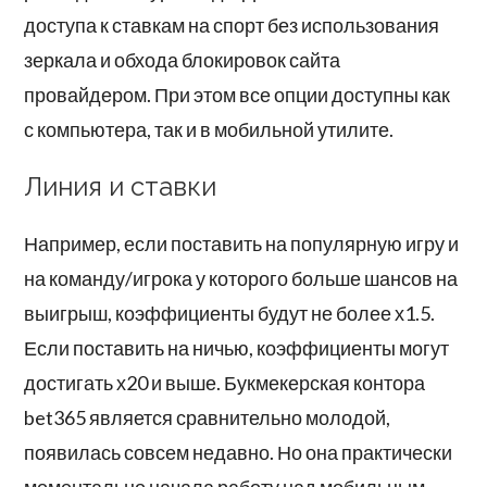
доступа к ставкам на спорт без использования
зеркала и обхода блокировок сайта
провайдером. При этом все опции доступны как
с компьютера, так и в мобильной утилите.
Линия и ставки
Например, если поставить на популярную игру и
на команду/игрока у которого больше шансов на
выигрыш, коэффициенты будут не более х1.5.
Если поставить на ничью, коэффициенты могут
достигать х20 и выше. Букмекерская контора
bet365 является сравнительно молодой,
появилась совсем недавно. Но она практически