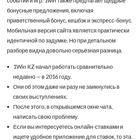
событий и игр. 1win также предлагает щедрые
бонусные предложения, включая
приветственный бонус, кешбэк и экспресс-бонус.
Мобильная версия сайта является практически
идентичной по задумке. Но при детальном
разборе видна довольно серьёзная разница.
1Win KZ начал работать сравнительно
недавно — в 2016 году.
Они об этом даже ни разу не заикнулись в
своих выступлениях.
После этого, в открывшемся окне чата,
написать свою проблему.
Если вы интересуетесь онлайн-ставками и
ищете удобное приложение для ставок, то эта