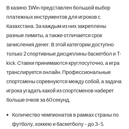
В казино 1Win представлен большой выбор
платежных инструментов для игроков с
Казахстана. За каждым из них закреплены
разные лимиты, а также отличается срок
зачисления денег. В этой категории доступно
только 2 спортивные дисциплины баскетбол и T-
kick. Ставки принимаются круглосуточно, а игра
транслируется онлайн. Профессиональные
спортсмены соревнуются между собой, а задача
игрока угадать какой из спортсменов наберет
больше очков за 60 секунд.
Количество чемпионатов в рамках страны по
футболу, хоккею и баскетболу – до 3–5.