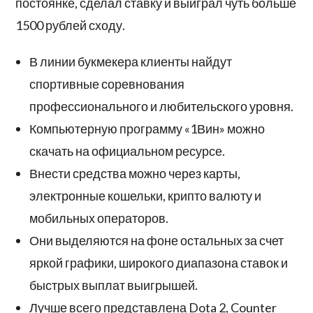
постоянке, сделал ставку и выиграл чуть больше
1500 рублей сходу.
В линии букмекера клиенты найдут
спортивные соревнования
профессионального и любительского уровня.
Компьютерную программу «1Вин» можно
скачать на официальном ресурсе.
Внести средства можно через карты,
электронные кошельки, крипто валюту и
мобильных операторов.
Они выделяются на фоне остальных за счет
яркой графики, широкого диапазона ставок и
быстрых выплат выигрышей.
Лучше всего представлена Dota 2, Counter