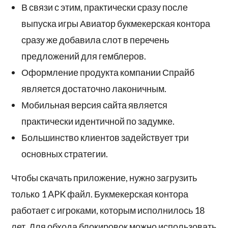
В связи с этим, практически сразу после
выпуска игры Авиатор букмекерская контора
сразу же добавила слот в перечень
предложений для гемблеров.
Оформление продукта компании Спрайб
является достаточно лаконичным.
Мобильная версия сайта является
практически идентичной по задумке.
Большинство клиентов задействует три
основных стратегии.
Чтобы скачать приложение, нужно загрузить
только 1 APK файл. Букмекерская контора
работает с игроками, которым исполнилось 18
лет. Для обхода блокировок можно использовать