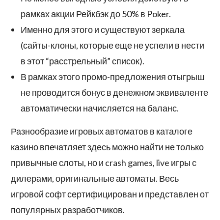
рамках акции Рейкбэк до 50% в Poker.
Именно для этого и существуют зеркала
(сайты-клоны, которые еще не успели в нести
в этот “расстрельный” список).
В рамках этого промо-предложения отыгрыш
не проводится бонус в денежном эквиваленте
автоматически начисляется на баланс.
Разнообразие игровых автоматов в каталоге
казино впечатляет здесь можно найти не только
привычные слоты, но и crash games, live игры с
дилерами, оригинальные автоматы. Весь
игровой софт сертифицирован и представлен от
популярных разработчиков.