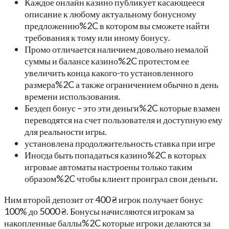
Каждое онлайн казино публикует касающееся
описание к любому актуальному бонусному
предложению%2C в котором вы сможете найти
требования к тому или иному бонусу.
Промо отличается наличием довольно немалой
суммы и балансе казино%2C протестом ее
увеличить конца какого-то установленного
размера%2C а также ограничением обычно в день
времени использования.
Бездеп бонус – это эти деньги%2C которые взамен
переводятся на счет пользователя и доступную ему
для реальности игры.
установлена продолжительность ставка при игре
Иногда быть попадаться казино%2C в которых
игровые автоматы настроены только таким
образом%2C чтобы клиент проиграл свои деньги.
Ним второй депозит от 400 ₴ игрок получает бонус
100% до 5000 ₴. Бонусы начисляются игрокам за
накопленные баллы%2C которые игроки делаются за