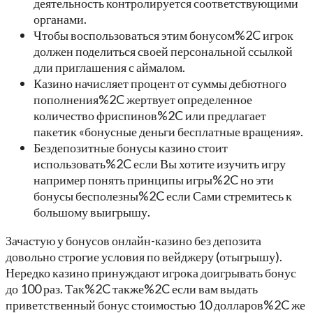
деятельность контролируется соответствующими
органами.
Чтобы воспользоваться этим бонусом%2C игрок
должен поделиться своей персональной ссылкой
дли приглашения с аймалом.
Казино начисляет процент от суммы дебютного
пополнения%2C жертвует определенное
количество фриспинов%2C или предлагает
пакетик «бонусные деньги бесплатные вращения».
Бездепозитные бонусы казино стоит
использовать%2C если Вы хотите изучить игру
например понять принципы игры%2C но эти
бонусы бесполезны%2C если Сами стремитесь к
большому выигрышу.
Зачастую у бонусов онлайн-казино без депозита
довольно строгие условия по вейджеру (отыгрышу).
Нередко казино принуждают игрока доигрывать бонус
до 100 раз. Так%2C также%2C если вам выдать
приветственный бонус стоимостью 10 долларов%2C же