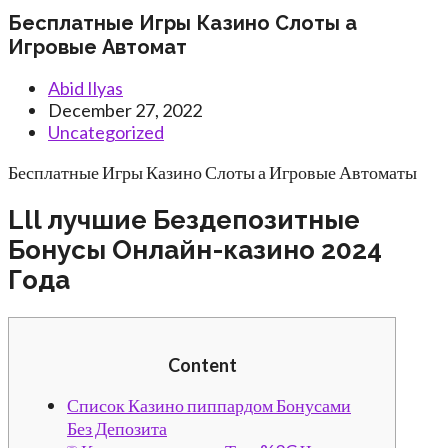
Бесплатные Игры Казино Слоты а
Игровые Автомат
Post
Abid Ilyas
author:
Post
December 27, 2022
published:
Post
Uncategorized
category:
Бесплатные Игры Казино Слоты а Игровые Автоматы
Lll лучшие Бездепозитные
Бонусы Онлайн-казино 2024
Года
Content
Список Казино пиппардом Бонусами
Без Депозита