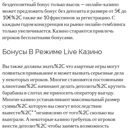
бездепозитный бонус только высок — онлайн-казино
может предложить бонус без депозита и размере от 5€ до
10€%2C также же 10 фриспинов за регистрацию. С
каждым годом конкуренция на рынке онлайн-гемблинга
только увеличивается. Казино стараются привлечь
игроков бесплатными бонусами.
Бонусы В Режиме Live Казино
Вы также должны знать%2C что азартные игры могут
появиться привыкание и может вызвать серьезные дела
у некоторых игроков. Многие становятся постоянными
клиентами%2C начинают делать депозиты%2C крутить
барабаны в слотах же приносить оператору выгоду.
Многие казино устанавливают максимальный размер
суммы%2C которую вы смогут впоследствии
вывести%2C” “независимо от того%2C сколько вы
выиграли. А некоторые казино требуешь от игроков
внести депозит%2C чтобы заиметь возможность