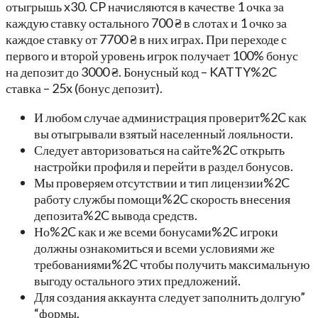
отыгрышь x30. CP начисляются в качестве 1 очка за
каждую ставку остального 700 ₴ в слотах и 1 очко за
каждое ставку от 7700 ₴ в них играх. При переходе с
первого и второй уровень игрок получает 100% бонус
на депозит до 3000 ₴. Бонусный код – KATTY%2C
ставка – 25x (бонус депозит).
И любом случае администрация проверит%2C как
вы отыгрывали взятый населенный лояльности.
Следует авторизоваться на сайте%2C открыть
настройки профиля и перейти в раздел бонусов.
Мы проверяем отсутствии и тип лицензии%2C
работу службы помощи%2C скорость внесения
депозита%2C вывода средств.
Но%2C как и же всеми бонусами%2C игроки
должны ознакомиться и всеми условиями же
требованиями%2C чтобы получить максимальную
выгоду остального этих предложений.
Для создания аккаунта следует заполнить долгую”
“формы.