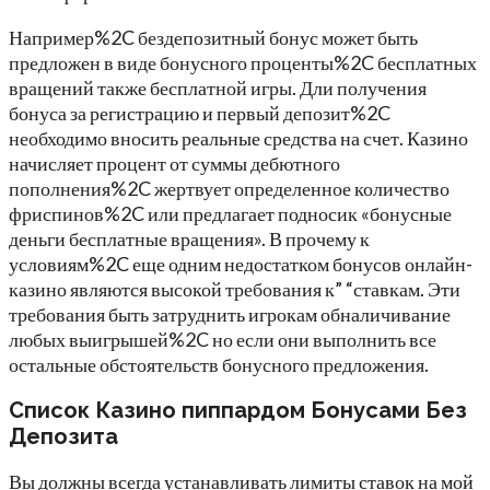
Например%2C бездепозитный бонус может быть
предложен в виде бонусного проценты%2C бесплатных
вращений также бесплатной игры. Дли получения
бонуса за регистрацию и первый депозит%2C
необходимо вносить реальные средства на счет. Казино
начисляет процент от суммы дебютного
пополнения%2C жертвует определенное количество
фриспинов%2C или предлагает подносик «бонусные
деньги бесплатные вращения». В прочему к
условиям%2C еще одним недостатком бонусов онлайн-
казино являются высокой требования к” “ставкам. Эти
требования быть затруднить игрокам обналичивание
любых выигрышей%2C но если они выполнить все
остальные обстоятельств бонусного предложения.
Список Казино пиппардом Бонусами Без
Депозита
Вы должны всегда устанавливать лимиты ставок на мой