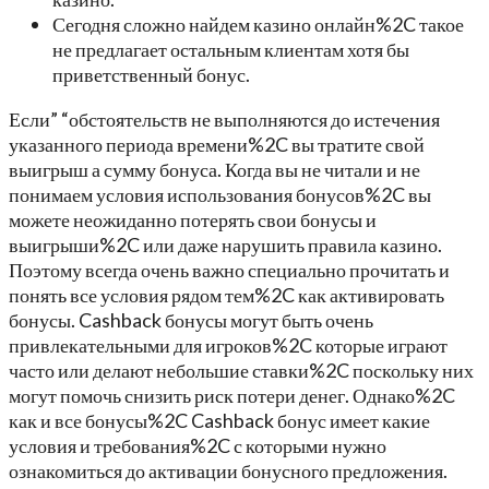
Сегодня сложно найдем казино онлайн%2C такое
не предлагает остальным клиентам хотя бы
приветственный бонус.
Если” “обстоятельств не выполняются до истечения
указанного периода времени%2C вы тратите свой
выигрыш а сумму бонуса. Когда вы не читали и не
понимаем условия использования бонусов%2C вы
можете неожиданно потерять свои бонусы и
выигрыши%2C или даже нарушить правила казино.
Поэтому всегда очень важно специально прочитать и
понять все условия рядом тем%2C как активировать
бонусы. Cashback бонусы могут быть очень
привлекательными для игроков%2C которые играют
часто или делают небольшие ставки%2C поскольку них
могут помочь снизить риск потери денег. Однако%2C
как и все бонусы%2C Cashback бонус имеет какие
условия и требования%2C с которыми нужно
ознакомиться до активации бонусного предложения.