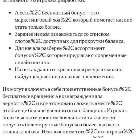
А есть%2C бесплатный бонус — это
маркетинговый ход%2C который помогает казино
стать только богаче.
Заранее нельзя ознакомиться со списком
слотов%2C доступных для прокрутки баланса.
Для начала разберем%2C ассортимент
бонусов%2C которые предлагают современные
онлайн казино.
На не так давно открывшихся ресурсах можно
найду щедрые специальные предложения.
Их могут включать а себя приветственные бонусы%2C
бесплатные вращения а вознаграждения за
верность%2C и все это можно сложить вместе%2C
чтобы еще больше увеличить ваш банкролл. Игроки с
более высоким уровнем лояльности также могут
получать более крупные бонусы и более высокого
ставки кэшбэка. Исключением того%2C все игроки%2C