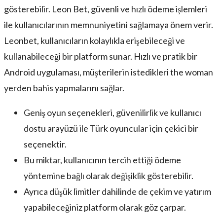
gösterebilir. Leon Bet, güvenli ve hızlı ödeme işlemleri
ile kullanıcılarının memnuniyetini sağlamaya önem verir.
Leonbet, kullanıcıların kolaylıkla erişebileceği ve
kullanabileceği bir platform sunar. Hızlı ve pratik bir
Android uygulaması, müşterilerin istedikleri the woman
yerden bahis yapmalarını sağlar.
Geniş oyun seçenekleri, güvenilirlik ve kullanıcı
dostu arayüzü ile Türk oyuncular için çekici bir
seçenektir.
Bu miktar, kullanıcının tercih ettiği ödeme
yöntemine bağlı olarak değişiklik gösterebilir.
Ayrıca düşük limitler dahilinde de çekim ve yatırım
yapabileceğiniz platform olarak göz çarpar.