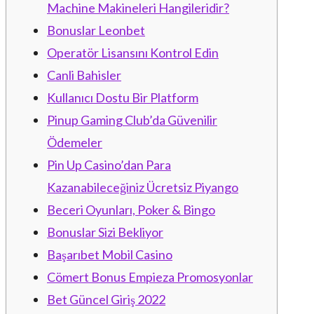
Machine Makineleri Hangileridir?
Bonuslar Leonbet
Operatör Lisansını Kontrol Edin
Canli Bahisler
Kullanıcı Dostu Bir Platform
Pinup Gaming Club’da Güvenilir
Ödemeler
Pin Up Casino’dan Para
Kazanabileceğiniz Ücretsiz Piyango
Beceri Oyunları, Poker & Bingo
Bonuslar Sizi Bekliyor
Başarıbet Mobil Casino
Cömert Bonus Empieza Promosyonlar
Bet Güncel Giriş 2022