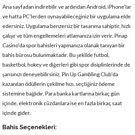
Ana sayfadan indirebilir ve ardından Android, iPhone’lar
ve hatta PC’lerden oynayabileceğiniz bir uygulama elde
edersiniz. Uygulama benzersiz bir tasarıma sahiptir, hızlı
çalışır ve tüm engellemeleri atlamanıza izin verir. Pinap
Casino’da spor bahisleri yapmanıza olanak tanıyan bir
bahis bürosu bulunmaktadır. Bu şekilde futbol,
basketbol, hokey ve diğerleri gibi spor disiplinlerinde de
şansınızı deneyebilirsiniz. Pin Up Gambling Club’da
kazanılan ödüllerin çekilme hızı, seçtiğiniz ödeme
sistemine bağlıdır. Para banka kartlarına birkaç gün
içinde, elektronik cüzdanlara ise en fazla birkaç saat
içinde gider.
Bahis Seçenekleri: