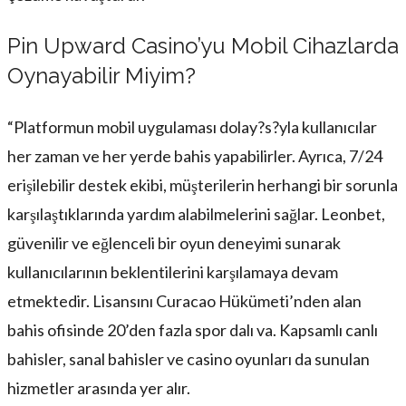
Pin Upward Casino’yu Mobil Cihazlarda
Oynayabilir Miyim?
“Platformun mobil uygulaması dolay?s?yla kullanıcılar
her zaman ve her yerde bahis yapabilirler. Ayrıca, 7/24
erişilebilir destek ekibi, müşterilerin herhangi bir sorunla
karşılaştıklarında yardım alabilmelerini sağlar. Leonbet,
güvenilir ve eğlenceli bir oyun deneyimi sunarak
kullanıcılarının beklentilerini karşılamaya devam
etmektedir. Lisansını Curacao Hükümeti’nden alan
bahis ofisinde 20’den fazla spor dalı va. Kapsamlı canlı
bahisler, sanal bahisler ve casino oyunları da sunulan
hizmetler arasında yer alır.