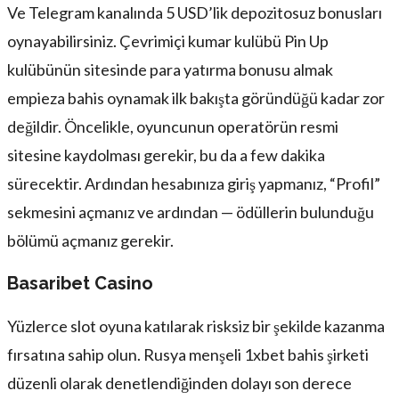
Ve Telegram kanalında 5 USD’lik depozitosuz bonusları
oynayabilirsiniz. Çevrimiçi kumar kulübü Pin Up
kulübünün sitesinde para yatırma bonusu almak
empieza bahis oynamak ilk bakışta göründüğü kadar zor
değildir. Öncelikle, oyuncunun operatörün resmi
sitesine kaydolması gerekir, bu da a few dakika
sürecektir. Ardından hesabınıza giriş yapmanız, “Profil”
sekmesini açmanız ve ardından — ödüllerin bulunduğu
bölümü açmanız gerekir.
Basaribet Casino
Yüzlerce slot oyuna katılarak risksiz bir şekilde kazanma
fırsatına sahip olun. Rusya menşeli 1xbet bahis şirketi
düzenli olarak denetlendiğinden dolayı son derece