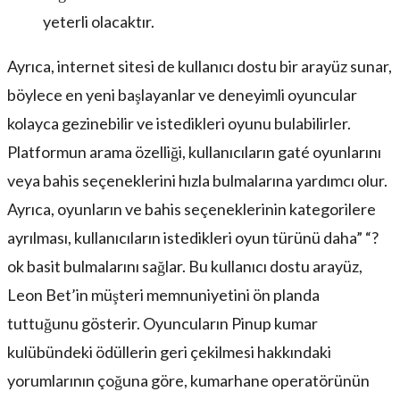
yeterli olacaktır.
Ayrıca, internet sitesi de kullanıcı dostu bir arayüz sunar,
böylece en yeni başlayanlar ve deneyimli oyuncular
kolayca gezinebilir ve istedikleri oyunu bulabilirler.
Platformun arama özelliği, kullanıcıların gaté oyunlarını
veya bahis seçeneklerini hızla bulmalarına yardımcı olur.
Ayrıca, oyunların ve bahis seçeneklerinin kategorilere
ayrılması, kullanıcıların istedikleri oyun türünü daha” “?
ok basit bulmalarını sağlar. Bu kullanıcı dostu arayüz,
Leon Bet’in müşteri memnuniyetini ön planda
tuttuğunu gösterir. Oyuncuların Pinup kumar
kulübündeki ödüllerin geri çekilmesi hakkındaki
yorumlarının çoğuna göre, kumarhane operatörünün