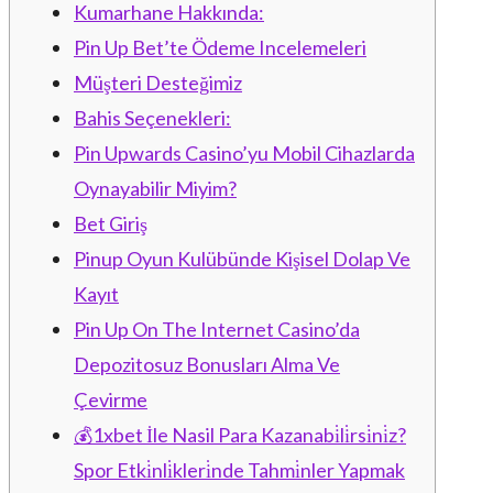
Kumarhane Hakkında:
Pin Up Bet’te Ödeme Incelemeleri
Müşteri Desteğimiz
Bahis Seçenekleri:
Pin Upwards Casino’yu Mobil Cihazlarda
Oynayabilir Miyim?
Bet Giriş
Pinup Oyun Kulübünde Kişisel Dolap Ve
Kayıt
Pin Up On The Internet Casino’da
Depozitosuz Bonusları Alma Ve
Çevirme
💰1xbet İle Nasil Para Kazanabi̇li̇rsi̇ni̇z?
Spor Etki̇nli̇kleri̇nde Tahmi̇nler Yapmak