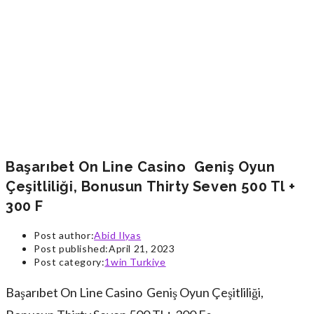
Başarıbet On Line Casino ️ Geniş Oyun
Çeşitliliği, Bonusun Thirty Seven 500 Tl +
300 F
Post author:
Abid Ilyas
Post published:
April 21, 2023
Post category:
1win Turkiye
Başarıbet On Line Casino ️ Geniş Oyun Çeşitliliği,