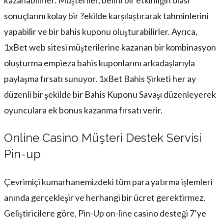
sonuçlarını kolay bir ?ekilde karşılaştırarak tahminlerini
yapabilir ve bir bahis kuponu oluşturabilirler. Ayrıca,
1xBet web sitesi müşterilerine kazanan bir kombinasyon
oluşturma empieza bahis kuponlarını arkadaşlarıyla
paylaşma fırsatı sunuyor. 1xBet Bahis Şirketi her ay
düzenli bir şekilde bir Bahis Kuponu Savaşı düzenleyerek
oyunculara ek bonus kazanma fırsatı verir.
Online Casino Müşteri Destek Servisi
Pin-up
Çevrimiçi kumarhanemizdeki tüm para yatırma işlemleri
anında gerçekleşir ve herhangi bir ücret gerektirmez.
Geliştiricilere göre, Pin-Up on-line casino desteği 7’ye