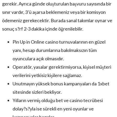
gerekir. Ayrıca günde oluşturulan başvuru sayısında bir
sınır vardır, 3’ü aşarsa beklemeniz veya bir komisyon
ödemeniz gerekecektir. Burada sanal takımlar oynar ve
sonuç s?rf 2-3 dakika içinde öğrenilebilir.
Pin Up in Online casino turnuvalarının en güzel
yanı, hesap durumlarına bakılmaksızın tüm
oyunculara açık olmasıdır.
Operatör, yasalar gerektirmiyorsa, kişisel müşteri
verilerini yetkisiz kişilere sağlamaz.
Unutmayın yüksek bonus kampanyaları da 1xbet
sitesinde sizleri bekliyor.
Yılların vermiş olduğu bet ve casino tecrübesi
dolay?s?yla ise sürekli en yeni oyunlar ve
kampanyalar hazırlar.