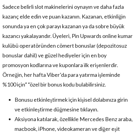
Sadece belirli slot makinelerini oynayın ve daha fazla
kazanç elde edin ve puan kazanın. Kazanan, etkinliğin
sonunda ya en çok parayı kazanan ya da sobre büyük
kazancı yakalayandır. Üyeleri, Pin Upwards online kumar
kulübü operatöründen cömert bonuslar (depozitosuz
bonuslar dahil) ve güzel hediyeler için en boy
promosyon kodlarına ve kuponlara ilk erişenlerdir.
Örneğin, her hafta Viber’da para yatırma işleminde
%100 için” “özel bir bonus kodu bulabilirsiniz.
Bonusu etkinleştirmek için kişisel dolabınıza girin
ve etkinleştirme düğmesine tıklayın.
Aksiyona katılarak, özellikle Mercedes Benz araba,
macbook, iPhone, videokameran ve diğer eşit