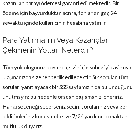
kazanılan parayı ödemesi garanti edilmektedir. Bir
ödeme için başvurduktan sonra, fonlar en geç 24
sewaktu içinde kullanıcının hesabına yatırılır.
Para Yatırmanın Veya Kazançları
Çekmenin Yolları Nelerdir?
Tüm yolculuğunuz boyunca, sizin için sobre iyi casinoya
ulaşmanızda size rehberlik edilecektir. Sık sorulan tüm
soruları yanıtlayacak bir SSS sayfamızın da bulunduğunu
unutmayın; bu nedenle oradan başlamanızı öneririz.
Hangi seçeneği seçerseniz seçin, sorularınız veya geri
bildirimleriniz konusunda size 7/24 yardımcı olmaktan
mutluluk duyarız.