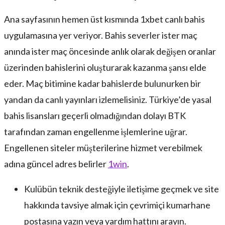
Ana sayfasının hemen üst kısmında 1xbet canlı bahis
uygulamasına yer veriyor. Bahis severler ister maç
anında ister maç öncesinde anlık olarak değişen oranlar
üzerinden bahislerini oluşturarak kazanma şansı elde
eder. Maç bitimine kadar bahislerde bulunurken bir
yandan da canlı yayınları izlemelisiniz. Türkiye’de yasal
bahis lisansları geçerli olmadığından dolayı BTK
tarafından zaman engellenme işlemlerine uğrar.
Engellenen siteler müşterilerine hizmet verebilmek
adına güncel adres belirler
1win
.
Kulübün teknik desteğiyle iletişime geçmek ve site
hakkında tavsiye almak için çevrimiçi kumarhane
postasına yazın veya yardım hattını arayın.