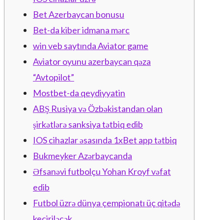
Bet Azerbaycan bonusu
Bet-da kiber idmana mərc
win veb saytında Aviator game
Aviator oyunu azerbaycan qəza
“Avtopilot”
Mostbet-da qeydiyyatin
ABŞ Rusiya və Özbəkistandan olan
şirkətlərə sanksiya tətbiq edib
IOS cihazlar əsasında 1xBet app tətbiq
Bukmeyker Azərbaycanda
Əfsanəvi futbolçu Yohan Kroyf vəfat
edib
Futbol üzrə dünya çempionatı üç qitədə
keçiriləcək