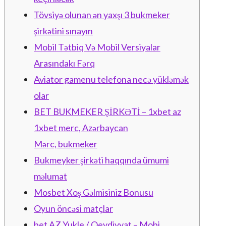
Tövsiyə olunan ən yaxşı 3 bukmeker
şirkətini sınayın
Mobil Tətbiq Və Mobil Versiyalar
Arasındakı Fərq
Aviator gamenu telefona necə yükləmək
olar
BET BUKMEKER ŞİRKƏTİ – 1xbet az
1xbet merc, Azərbaycan
Mərc, bukmeker
Bukmeyker şirkəti haqqında ümumi
məlumat
Mosbet Xoş Gəlmisiniz Bonusu
Oyun öncəsi matçlar
bet AZ Yukle / Qeydiyyat – Mobi