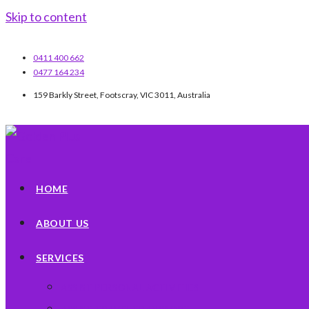
Skip to content
0411 400 662
0477 164 234
159 Barkly Street, Footscray, VIC 3011, Australia
HOME
ABOUT US
SERVICES
ASSIST PERSONAL ACTIVITIES