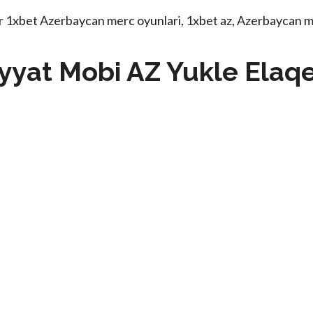
 1xbet Azerbaycan merc oyunlari, 1xbet az, Azerbaycan me
yyat Mobi AZ Yukle Elaq