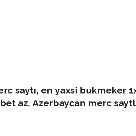
rc saytı, en yaxsi bukmeker 1
bet az, Azerbaycan merc saytl