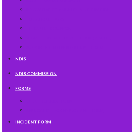
ASSIST TRAVEL TRANSPORT
INNOVATIVE COMMUNITY PARTICIPATION
HOUSEHOLD TASKS
THERAPEUTIC SUPPORT
SHORT TERM ACCOMMODATION (RESPITE)
SUPPORTED INDEPENDENT LIVING (SIL)
NDIS
NDIS COMMISSION
FORMS
CLIENT REFERRAL FORM
APPLICATION FOR EMPLOYMENT FORM
INCIDENT FORM