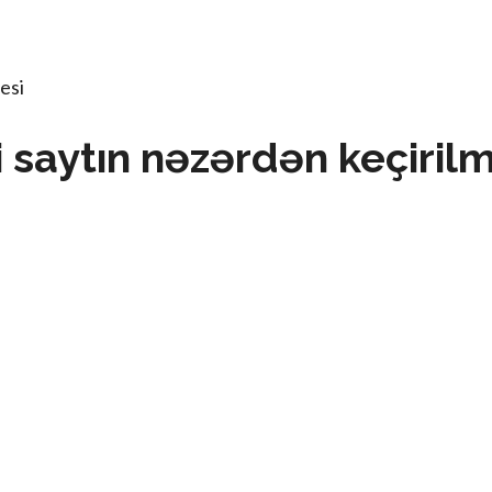
esi
 saytın nəzərdən keçirilm