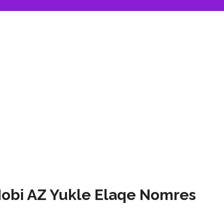
obi AZ Yukle Elaqe Nomres