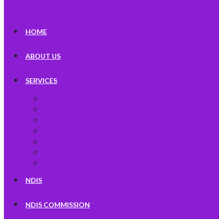
HOME
ABOUT US
SERVICES
ASSIST PERSONAL ACTIVITIES
ASSIST TRAVEL TRANSPORT
INNOVATIVE COMMUNITY PARTICIPATION
HOUSEHOLD TASKS
THERAPEUTIC SUPPORT
SHORT TERM ACCOMMODATION (RESPITE)
SUPPORTED INDEPENDENT LIVING (SIL)
NDIS
NDIS COMMISSION