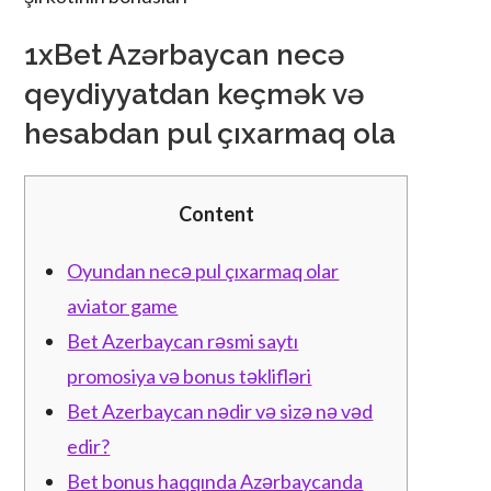
1xBet Azərbaycan necə
qeydiyyatdan keçmək və
hesabdan pul çıxarmaq ola
Content
Oyundan necə pul çıxarmaq olar
aviator game
Bet Azerbaycan rəsmi saytı
promosiya və bonus təklifləri
Bet Azerbaycan nədir və sizə nə vəd
edir?
Bet bonus haqqında Azərbaycanda