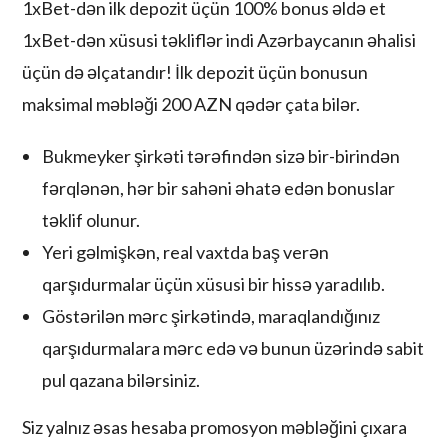
1xBet-dən ilk depozit üçün 100% bonus əldə et
1xBet-dən xüsusi təkliflər indi Azərbaycanın əhalisi
üçün də əlçatandır! İlk depozit üçün bonusun
maksimal məbləği 200 AZN qədər çata bilər.
Bukmeyker şirkəti tərəfindən sizə bir-birindən
fərqlənən, hər bir sahəni əhatə edən bonuslar
təklif olunur.
Yeri gəlmişkən, real vaxtda baş verən
qarşıdurmalar üçün xüsusi bir hissə yaradılıb.
Göstərilən mərc şirkətində, maraqlandığınız
qarşıdurmalara mərc edə və bunun üzərində sabit
pul qazana bilərsiniz.
Siz yalnız əsas hesaba promosyon məbləğini çıxara