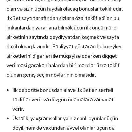
olan və sizin üçün faydalı olacaq bonuslar təklif edir.
1xBet saytı tərəfindən sizlərə özəl təklif edilən bu
imkanlardan yararlana bilmək üçün ilk öncə mərc
şirkətinin saytında qeydiyyatdan keçmək və sayta
daxil olmaq lazımdır. Fəaliyyət göstərən bukmeyker
şirkətlərini digərləri ilə müqayisə edərkən diqqət
verilməsi gərəkən halardan biri mərclər üzrə təklif
olunan geniş seçim növlərinin olmasıdır.
İlk depozitə bonusdan əlavə 1xBet ən sərfəli
təkliflər verir və düzgün ödəmələrə zəmanət
verir.
Üstəlik, yaxşı əmsallar yalnız canlı oyunlar üçün
deyil, həm də vaxtından əvvəl olanlar üçün də