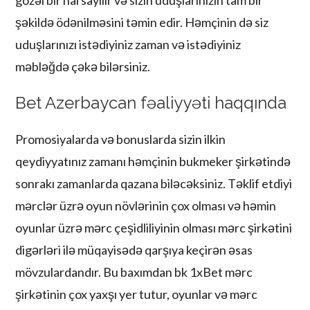
gözəl bir hal sayılır və sizin uduşlarınızın tam bir
şəkildə ödənilməsini təmin edir. Həmçinin də siz
uduşlarınızı istədiyiniz zaman və istədiyiniz
məbləğdə çəkə bilərsiniz.
Bet Azerbaycan fəaliyyəti haqqında
Promosiyalarda və bonuslarda sizin ilkin
qeydiyyatınız zamanı həmçinin bukmeker şirkətində
sonrakı zamanlarda qazana biləcəksiniz. Təklif etdiyi
mərclər üzrə oyun növlərinin çox olması və həmin
oyunlar üzrə mərc çeşidliliyinin olması mərc şirkətini
digərləri ilə müqayisədə qarşıya keçirən əsas
mövzulardandır. Bu baxımdan bk 1xBet mərc
şirkətinin çox yaxşı yer tutur, oyunlar və mərc