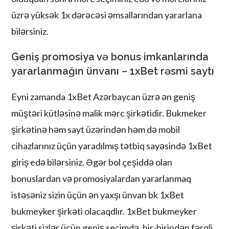
üzrə yüksək 1x dərəcəsi əmsallarından yararlana
bilərsiniz.
Geniş promosiya və bonus imkanlarında
yararlanmağın ünvanı – 1xBet rəsmi saytı
Eyni zamanda 1xBet Azərbaycan üzrə ən geniş
müştəri kütləsinə malik mərc şirkətidir. Bukmeker
şirkətinə həm sayt üzərindən həm də mobil
cihazlarınız üçün yaradılmış tətbiq sayəsində 1xBet
giriş edə bilərsiniz. Əgər bol çeşiddə olan
bonuslardan və promosiyalardan yararlanmaq
istəsəniz sizin üçün ən yaxşı ünvan bk 1xBet
bukmeyker şirkəti olacaqdlır. 1xBet bukmeyker
şirkəti sizlər üçün geniş seçimdə, bir-birindən fərqli