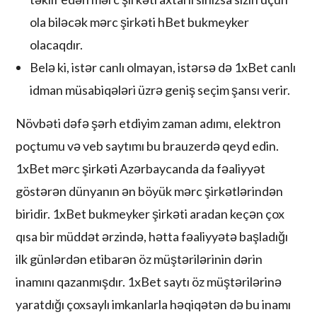
ola biləcək mərc şirkəti hBet bukmeyker
olacaqdır.
Belə ki, istər canlı olmayan, istərsə də 1xBet canlı
idman müsabiqələri üzrə geniş seçim şansı verir.
Növbəti dəfə şərh etdiyim zaman adımı, elektron
poçtumu və veb saytımı bu brauzerdə qeyd edin.
1xBet mərc şirkəti Azərbaycanda da fəaliyyət
göstərən dünyanın ən böyük mərc şirkətlərindən
biridir. 1xBet bukmeyker şirkəti aradan keçən çox
qısa bir müddət ərzində, hətta fəaliyyətə başladığı
ilk günlərdən etibarən öz müştərilərinin dərin
inamını qazanmışdır. 1xBet saytı öz müştərilərinə
yaratdığı çoxsaylı imkanlarla həqiqətən də bu inamı