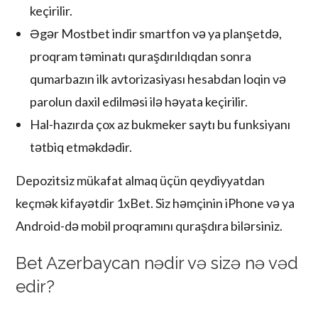
keçirilir.
Əgər Mostbet indir smartfon və ya planşetdə,
proqram təminatı quraşdırıldıqdan sonra
qumarbazın ilk avtorizasiyası hesabdan loqin və
parolun daxil edilməsi ilə həyata keçirilir.
Hal-hazırda çox az bukmeker saytı bu funksiyanı
tətbiq etməkdədir.
Depozitsiz mükafat almaq üçün qeydiyyatdan
keçmək kifayətdir 1xBet. Siz həmçinin iPhone və ya
Android-də mobil proqramını quraşdıra bilərsiniz.
Bet Azerbaycan nədir və sizə nə vəd
edir?