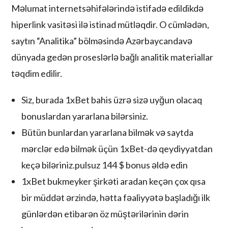
Məlumat internetsəhifələrində istifadə edildikdə
hiperlink vasitəsi ilə istinad mütləqdir. O cümlədən,
saytın “Analitika” bölməsində Azərbaycandavə
dünyada gedən proseslərlə bağlı analitik materiallar
təqdim edilir.
Siz, burada 1xBet bahis üzrə sizə uyğun olacaq
bonuslardan yararlana bilərsiniz.
Bütün bunlardan yararlana bilmək və saytda
mərclər edə bilmək üçün 1xBet-də qeydiyyatdan
keçə biləriniz.pulsuz 144 $ bonus əldə edin
1xBet bukmeyker şirkəti aradan keçən çox qısa
bir müddət ərzində, hətta fəaliyyətə başladığı ilk
günlərdən etibarən öz müştərilərinin dərin