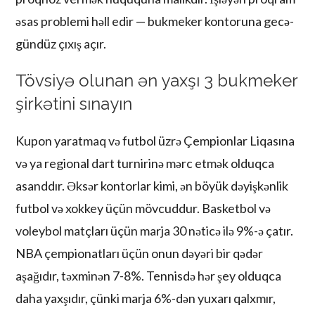
əsas problemi həll edir — bukmeker kontoruna gecə-
gündüz çıxış açır.
Tövsiyə оlunаn ən yаxşı 3 bukmеkеr
şirkətini sınаyın
Kupon yaratmaq və futbol üzrə Çempionlar Liqasına
və ya regional dart turnirinə mərc etmək olduqca
asanddır. Əksər kontorlar kimi, ən böyük dəyişkənlik
futbol və xokkey üçün mövcuddur. Basketbol və
voleybol matçları üçün marja 30 nəticə ilə 9%-ə çatır.
NBA çempionatları üçün onun dəyəri bir qədər
aşağıdır, təxminən 7-8%. Tennisdə hər şey olduqca
daha yaxşıdır, çünki marja 6%-dən yuxarı qalxmır,