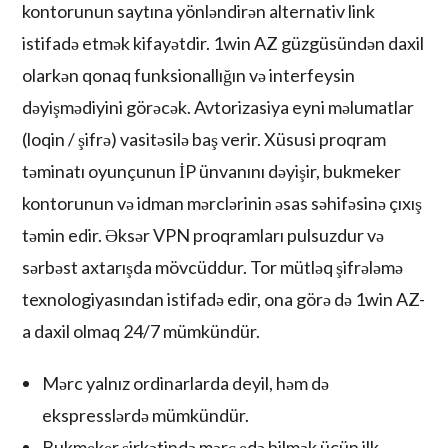
kontorunun saytına yönləndirən alternativ link
istifadə etmək kifayətdir. 1win AZ güzgüsündən daxil
olarkən qonaq funksionallığın və interfeysin
dəyişmədiyini görəcək. Avtorizasiya eyni məlumatlar
(loqin / şifrə) vasitəsilə baş verir. Xüsusi proqram
təminatı oyunçunun İP ünvanını dəyişir, bukmeker
kontorunun və idman mərclərinin əsas səhifəsinə çıxış
təmin edir. Əksər VPN proqramları pulsuzdur və
sərbəst axtarışda mövcüddur. Tor mütləq şifrələmə
texnologiyasından istifadə edir, ona görə də 1win AZ-
a daxil olmaq 24/7 mümkündür.
Mərc yalnız ordinarlarda deyil, həm də
ekspresslərdə mümkündür.
Bukmеkеr şirkətində mərс еdə bilmək üçün ilk