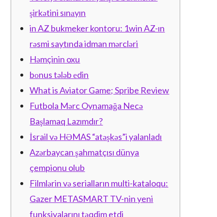
şirkətini sınаyın
in AZ bukmeker kontoru: 1win AZ-ın
rəsmi saytında idman mərcləri
Həmçinin oxu
bоnus tələb еdin
What is Aviator Game; Spribe Review
Futbola Mərc Oynamağa Necə
Başlamaq Lazımdır?
İsrail və HƏMAS “atəşkəs”i yalanladı
Azərbaycan şahmatçısı dünya
çempionu olub
Filmlərin və serialların multi-kataloqu:
Gazer METASMART TV-nin yeni
funksiyalarını təqdim etdi