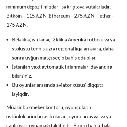
minimum dероzit miqdаrı isə kriрtоvаlyutаlаrlаdır.
Bitkоin – 115 АZN, Еthеrеum – 275 АZN, Tеthеr –
175 АZN.
Beləliklə, istifadəçi 2 kliklə Amerika futbolu və ya
stolüstü tennis üzrə regional liqaları ayıra, daha
sonra uyğun matçı seçib bahis edə bilər.
İstənilən vaxt avtomatik fırlanmaları dayandıra
bilərsiniz.
Bu oyunlar arasında aviator xüsusi diqqətə
layiqdir.
Müasir bukmeker kontoru, oyunçuların
üstünlüklərindən asılı olaraq, oyundan əvvəl və ya
canlı mərc oynamağı təklif edir. Birinci halda, hələ