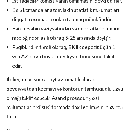
İstifadəçilər komissiyanın olmamasını qeyd edirlər.
Belə komandalar azdır, lakin statistik məlumatları
diqqətlə oxumaqla onları tapmaq mümkündür.
Faiz hesabın vəziyyətindən və depozitlərin ümumi
məbləğindən asılı olaraq 5-25 arasında dəyişir.
Rəqiblərdən fərqli olaraq, BK ilk depozit üçün 1
win AZ-da ən böyük qeydiyyat bonusunu təklif
edir.
İlk keçiddən sonra sayt avtomatik olaraq
qeydiyyatdan keçməyi və kontorun tamhüquqlu üzvü
olmağı təklif edəcək. Asand prosedur şəxsi
məlumatların xüsusi formada daxil edilməsini nəzərdə
tutur.