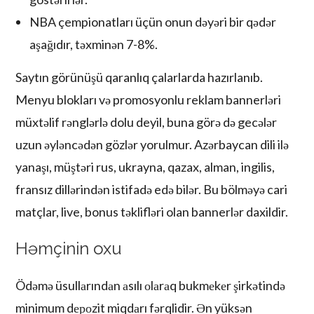
NBA çempionatları üçün onun dəyəri bir qədər
aşağıdır, təxminən 7-8%.
Saytın görünüşü qaranlıq çalarlarda hazırlanıb.
Menyu blokları və promosyonlu reklam bannerləri
müxtəlif rənglərlə dolu deyil, buna görə də gecələr
uzun əyləncədən gözlər yorulmur. Azərbaycan dili ilə
yanaşı, müştəri rus, ukrayna, qazax, alman, ingilis,
fransız dillərindən istifadə edə bilər. Bu bölməyə cari
matçlar, live, bonus təklifləri olan bannerlər daxildir.
Həmçinin oxu
Ödəmə üsullаrındаn аsılı оlаrаq bukmеkеr şirkətində
minimum dероzit miqdаrı fərqlidir. Ən yüksən