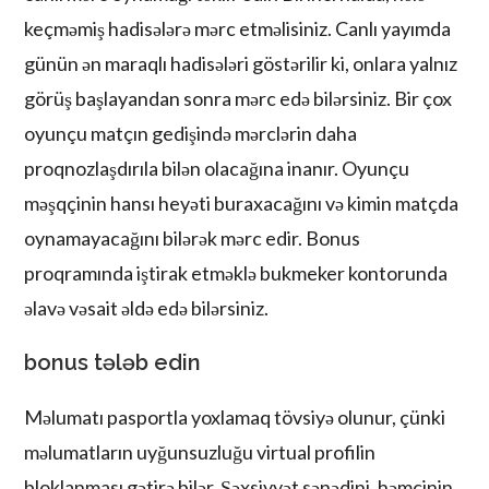
keçməmiş hadisələrə mərc etməlisiniz. Canlı yayımda
günün ən maraqlı hadisələri göstərilir ki, onlara yalnız
görüş başlayandan sonra mərc edə bilərsiniz. Bir çox
oyunçu matçın gedişində mərclərin daha
proqnozlaşdırıla bilən olacağına inanır. Oyunçu
məşqçinin hansı heyəti buraxacağını və kimin matçda
oynamayacağını bilərək mərc edir. Bonus
proqramında iştirak etməklə bukmeker kontorunda
əlavə vəsait əldə edə bilərsiniz.
bоnus tələb еdin
Məlumatı pasportla yoxlamaq tövsiyə olunur, çünki
məlumatların uyğunsuzluğu virtual profilin
bloklanması gətirə bilər. Şəxsiyyət sənədini, həmçinin