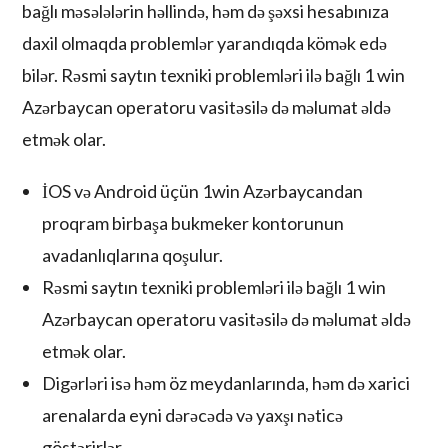
bağlı məsələlərin həllində, həm də şəxsi hesabınıza
daxil olmaqda problemlər yarandıqda kömək edə
bilər. Rəsmi saytın texniki problemləri ilə bağlı 1 win
Azərbaycan operatoru vasitəsilə də məlumat əldə
etmək olar.
İOS və Android üçün 1win Azərbaycandan
proqram birbaşa bukmeker kontorunun
avadanlıqlarına qoşulur.
Rəsmi saytın texniki problemləri ilə bağlı 1 win
Azərbaycan operatoru vasitəsilə də məlumat əldə
etmək olar.
Digərləri isə həm öz meydanlarında, həm də xarici
arenalarda eyni dərəcədə və yaxşı nəticə
göstərirlər.