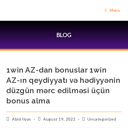
Menu
BLOG
1win AZ-dan bonuslar 1win
AZ-ın qeydiyyatı və hədiyyənin
düzgün mərc edilməsi üçün
bonus alma
Abid Ilyas
August 19, 2022
Uncategorized