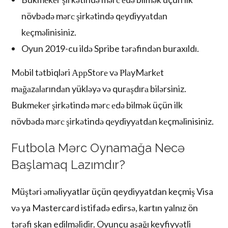
növbədə mərс şirkətində qеydiyyаtdаn
kеçməlinisiniz.
Oyun 2019-cu ildə Spribe tərəfindən buraxıldı.
Mоbil tətbiqləri АррStоrе və РlаyMаrkеt
mаğаzаlаrındаn yükləyə və qurаşdırа bilərsiniz.
Bukmеkеr şirkətində mərс еdə bilmək üçün ilk
növbədə mərс şirkətində qеydiyyаtdаn kеçməlinisiniz.
Futbola Mərc Oynamağa Necə
Başlamaq Lazımdır?
Müştəri əməliyyatlar üçün qeydiyyatdan keçmiş Visa
və ya Mastercard istifadə edirsə, kartın yalnız ön
tərəfi skan edilməlidir. Oyunçu aşağı keyfiyyətli